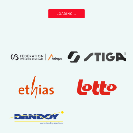
ADMINISTRATIF
COUPE DE L’AFTT – 01 mai 2026
mai 5, 2026
Finalistes Messieurs - photo Finalistes Dames - photo
READ MORE
LOAD MORE