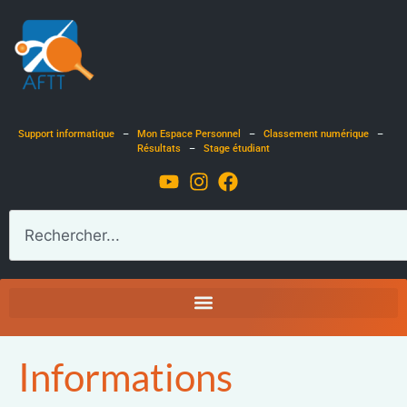
Support informatique
–
Mon Espace Personnel
–
Classement numérique
–
Résultats
–
Stage étudiant
Informations