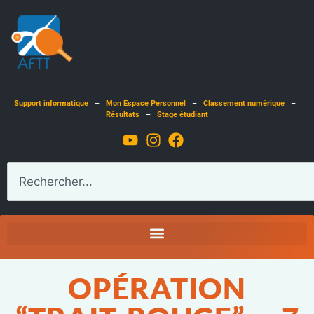
Support informatique
–
Mon Espace Personnel
–
Classement numérique
–
Résultats
–
Stage étudiant
OPÉRATION