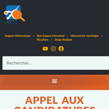
Support informatique
–
Mon Espace Personnel
–
Classement numérique
–
Résultats
–
Stage étudiant
APPEL AUX