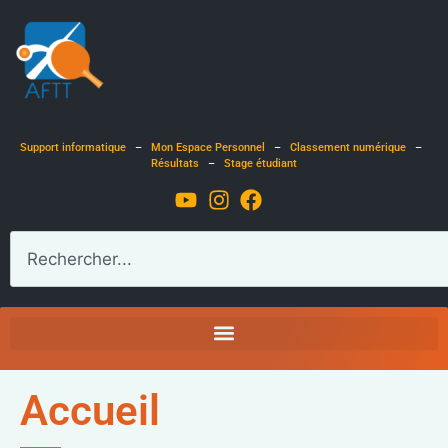
Support informatique
–
Mon Espace Personnel
–
Classement numérique
–
Résultats
–
Stage étudiant
Accueil