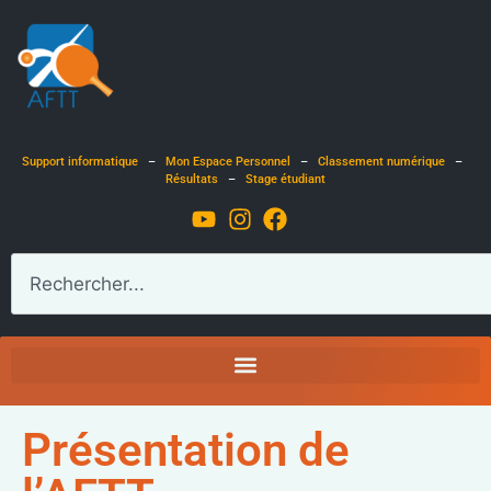
Support informatique
–
Mon Espace Personnel
–
Classement numérique
–
Résultats
–
Stage étudiant
Présentation de