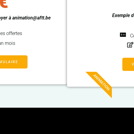
€
Exemple de
voyer à animation@aftt.be
ves offertes
C
un mois
MULAIRE
ANIMATION