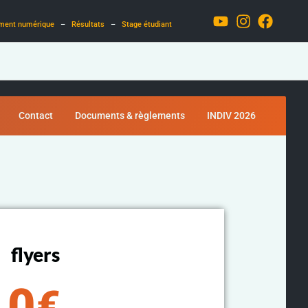
ment numérique
–
Résultats
–
Stage étudiant
Contact
Documents & règlements
INDIV 2026
flyers
0
€