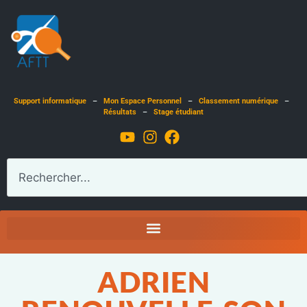
Support informatique
–
Mon Espace Personnel
–
Classement numérique
–
Résultats
–
Stage étudiant
ADRIEN