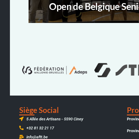
Open de Belgique Sen
Siège Social
Pro
5 Allée des Artisans - 5590 Ciney
Provin
+32 81 32 21 17
Provin
info@aftt.be