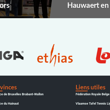
iors
Hauwaert en 
vinces
Liens utiles
ce de Bruxelles Brabant-Wallon
Fédération Royale Belge
ce du Hainaut
Vlaamse Tafel Tennis Li