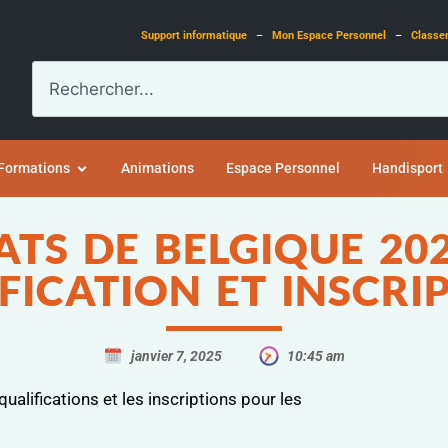
Support informatique
–
Mon Espace Personnel
–
Classe
Formations
Animations
Espace Personnel
Handisport
TS DE BELGIQUE 202
FICATION ET INSCRI
janvier 7, 2025
10:45 am
ualifications et les inscriptions pour les