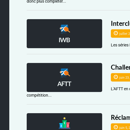
donc plus compléter...
Interc
juillet 
Les séries
Challe
juin 23,
L'AFTT en 
compétition...
Réclam
juin 5, 