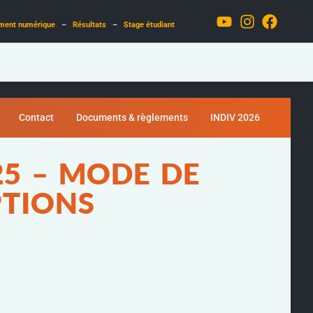
ment numérique
–
Résultats
–
Stage étudiant
Contact
Documents & règlements
INDIV 2026
5 – MODE DE
PTIONS