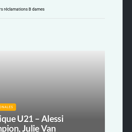
rs réclamations B dames
IONALES
ique U21 – Alessi
pion, Julie Van