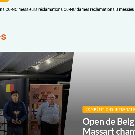
ons C0-NC messieurs réclamations C0-NC dames réclamations B messieu
es
COMPÉTITIONS INTERNAT
Open de Belg
Massart cham