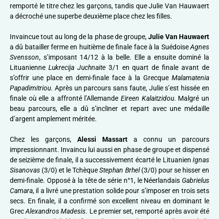
remporté le titre chez les garçons, tandis que Julie Van Hauwaert
a décroché une superbe deuxième place chez les filles.
Invaincue tout au long de la phase de groupe,
Julie Van Hauwaert
a dû batailler ferme en huitième de finale face à la Suédoise
Agnes
Svensson
, s’imposant 14/12 à la belle. Elle a ensuite dominé la
Lituanienne
Lukrecija Juchnaite
3/1 en quart de finale avant de
s’offrir une place en demi-finale face à la Grecque
Malamatenia
Papadimitriou
. Après un parcours sans faute, Julie s’est hissée en
finale où elle a affronté l’Allemande
Eireen Kalaitzidou
. Malgré un
beau parcours, elle a dû s’incliner et repart avec une médaille
d’argent amplement méritée.
Chez les garçons,
Alessi Massart
a connu un parcours
impressionnant. Invaincu lui aussi en phase de groupe et dispensé
de seizième de finale, il a successivement écarté le Lituanien
Ignas
Sisanovas
(3/0) et le Tchèque
Stephan Brhel
(3/0) pour se hisser en
demi-finale. Opposé à la tête de série n°1, le Néerlandais
Gabrielus
Camara
, il a livré une prestation solide pour s’imposer en trois sets
secs. En finale, il a confirmé son excellent niveau en dominant le
Grec
Alexandros Madesis
. Le premier set, remporté après avoir été