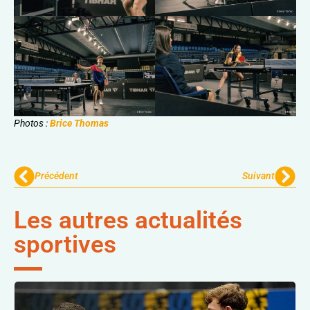
Photos :
Brice Thomas
Précédent
Suivant
Les autres actualités
sportives