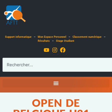
Support informatique
–
Mon Espace Personnel
–
Classement numérique
–
Résultats
–
Stage étudiant
OPEN DE