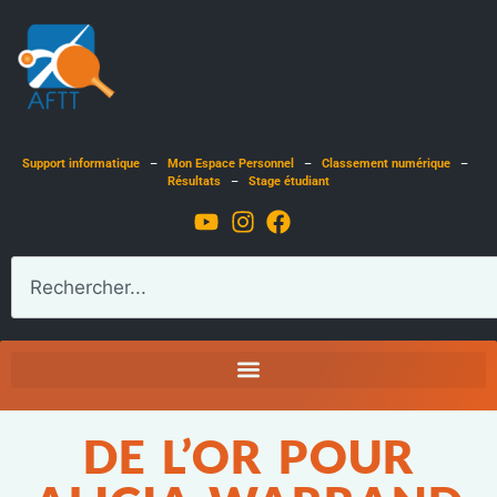
Support informatique
–
Mon Espace Personnel
–
Classement numérique
–
Résultats
–
Stage étudiant
DE L’OR POUR