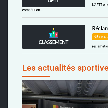
L'AFTT en 
compétition...
Réclam
juin 5, 
réclamati
Les actualités sportiv