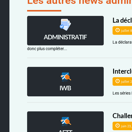
Les autres news admin
La déc
juillet 
La déclara
donc plus compléter...
Interc
juillet 
Les séries
Challe
juin 23,