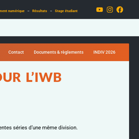
ment numérique
–
Résultats
–
Stage étudiant
Contact
Documents & règlements
INDIV 2026
OUR L’IWB
entes séries d’une même division.