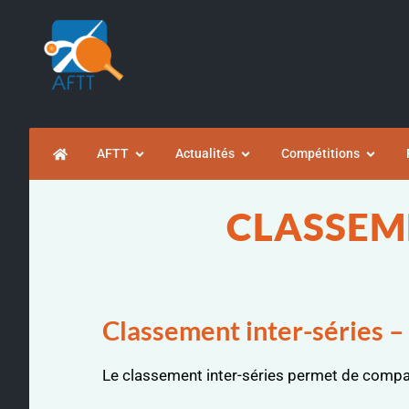
AFTT
Actualités
Compétitions
CLASSEME
Classement inter-séries – 
Le classement inter-séries permet de compar