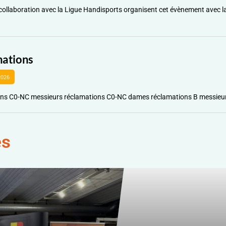
collaboration avec la Ligue Handisports organisent cet évènement avec la
ations
2026
ons C0-NC messieurs réclamations C0-NC dames réclamations B messieu
es