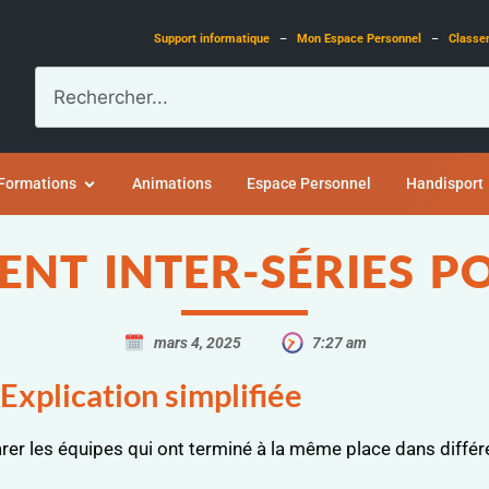
Support informatique
–
Mon Espace Personnel
–
Classe
Formations
Animations
Espace Personnel
Handisport
NT INTER-SÉRIES P
mars 4, 2025
7:27 am
Explication simplifiée
er les équipes qui ont terminé à la même place dans différ