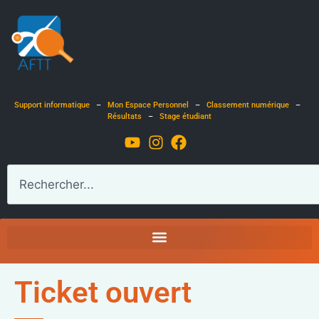
Support informatique
–
Mon Espace Personnel
–
Classement numérique
–
Résultats
–
Stage étudiant
Ticket ouvert