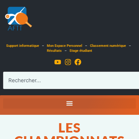
Support informatique
–
Mon Espace Personnel
–
Classement numérique
–
Résultats
–
Stage étudiant
LES