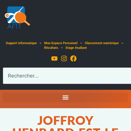
Support informatique
–
Mon Espace Personnel
–
Classement numérique
–
Résultats
–
Stage étudiant
JOFFROY