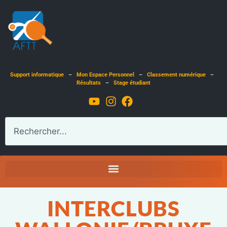
Support informatique
–
Mon Espace Personnel
–
Classement numérique
–
Résultats
–
Stage étudiant
INTERCLUBS