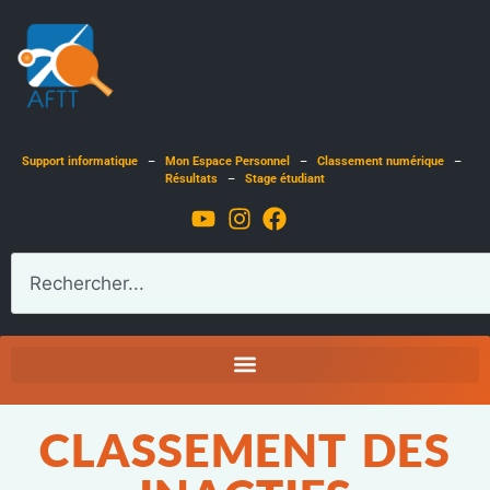
Support informatique
–
Mon Espace Personnel
–
Classement numérique
–
Résultats
–
Stage étudiant
CLASSEMENT DES