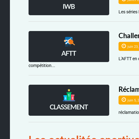
Les séries
Challe
juin 23,
L'AFTT en 
compétition...
Réclam
juin 5, 
réclamati