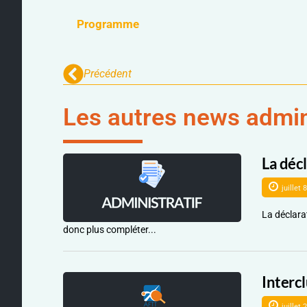
Programme
Précédent
Les autres news admin
La déc
juillet 
La déclara
donc plus compléter...
Interc
juillet 